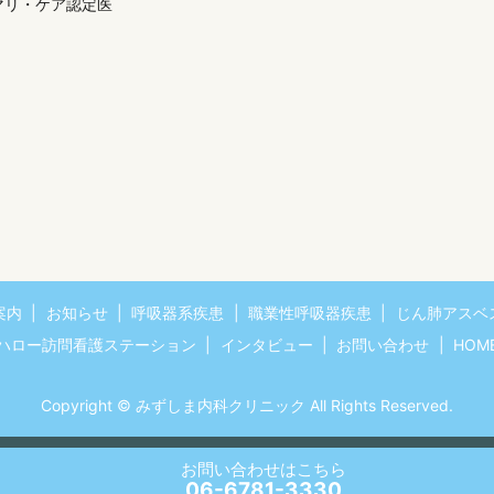
マリ・ケア認定医
案内
お知らせ
呼吸器系疾患
職業性呼吸器疾患
じん肺アスベ
ハロー訪問看護ステーション
インタビュー
お問い合わせ
HOM
Copyright © みずしま内科クリニック All Rights Reserved.
お問い合わせ
はこちら
06-6781-3330