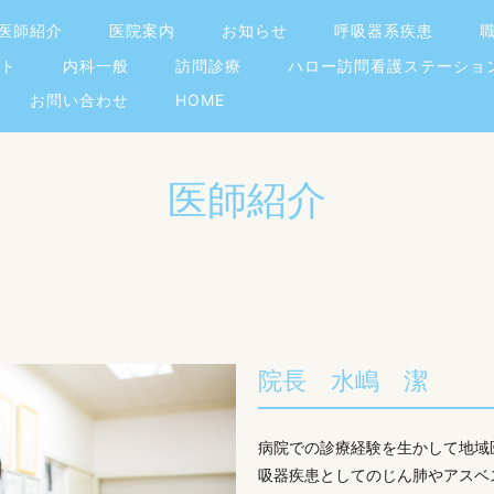
医師紹介
医院案内
お知らせ
呼吸器系疾患
ト
内科一般
訪問診療
ハロー訪問看護ステーショ
お問い合わせ
HOME
医師紹介
院長 水嶋 潔
病院での診療経験を生かして地域
吸器疾患としてのじん肺やアスベ